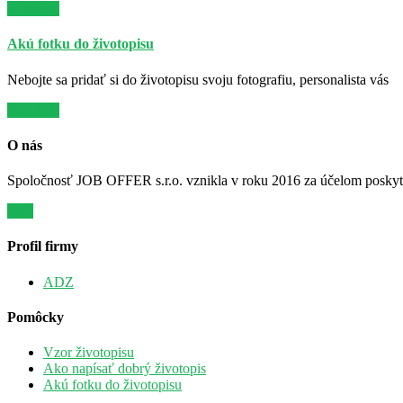
Viac info
Akú fotku do životopisu
Nebojte sa pridať si do životopisu svoju fotografiu, personalista vás
Viac info
O nás
Spoločnosť JOB OFFER s.r.o. vznikla v roku 2016 za účelom poskytov
Viac
Profil firmy
ADZ
Pomôcky
Vzor životopisu
Ako napísať dobrý životopis
Akú fotku do životopisu