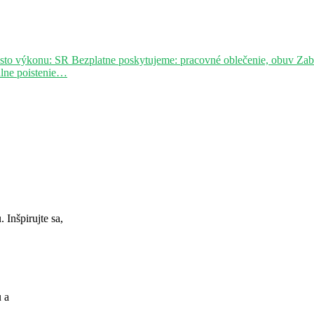
sto výkonu: SR Bezplatne poskytujeme: pracovné oblečenie, obuv Za
álne poistenie…
Inšpirujte sa,
u a