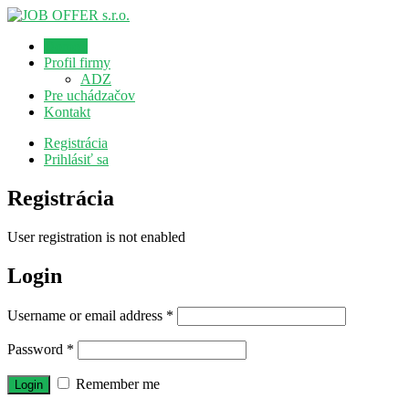
Domov
Profil firmy
ADZ
Pre uchádzačov
Kontakt
Registrácia
Prihlásiť sa
Registrácia
User registration is not enabled
Login
Username or email address
*
Password
*
Remember me