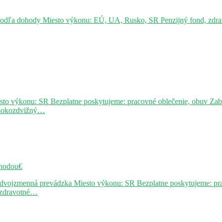
podľa dohody Miesto výkonu: EÚ, UA, Rusko, SR Penzijný fond, zdravo
sto výkonu: SR Bezplatne poskytujeme: pracovné oblečenie, obuv Za
ysokozdvižný…
hodou€
j dvojzmenná prevádzka Miesto výkonu: SR Bezplatne poskytujeme: pr
, zdravotné…