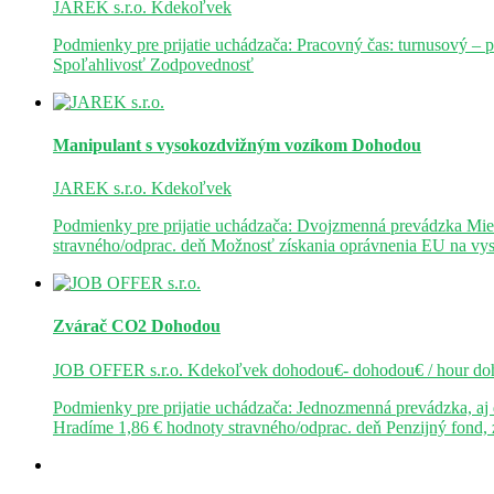
JAREK s.r.o.
Kdekoľvek
Podmienky pre prijatie uchádzača: Pracovný čas: turnusový – 
Spoľahlivosť Zodpovednosť
Manipulant s vysokozdvižným vozíkom
Dohodou
JAREK s.r.o.
Kdekoľvek
Podmienky pre prijatie uchádzača: Dvojzmenná prevádzka Mie
stravného/odprac. deň Možnosť získania oprávnenia EU na v
Zvárač CO2
Dohodou
JOB OFFER s.r.o.
Kdekoľvek
dohodou€- dohodou€ / hour
do
Podmienky pre prijatie uchádzača: Jednozmenná prevádzka, a
Hradíme 1,86 € hodnoty stravného/odprac. deň Penzijný fond