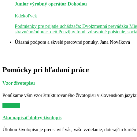
Junior výrobný operátor
Dohodou
Kdekoľvek
Podmienky pre prijatie uchádzača: Dvojzmenná prevádzka Mie
stravného/odprac. deň Penzijný fond, zdravotné poistenie, soci
Úžasná podpora a skvelé pracovné ponuky.
Jana Nováková
Pomôcky pri hľadaní práce
Vzor životopisu
Ponúkame vám vzor štrukturovaného životopisu v slovenskom jazyku. 
Viac info
Ako napísať dobrý životopis
Úlohou životopisu je predstaviť vás, vaše vzdelanie, doterajšiu kariér