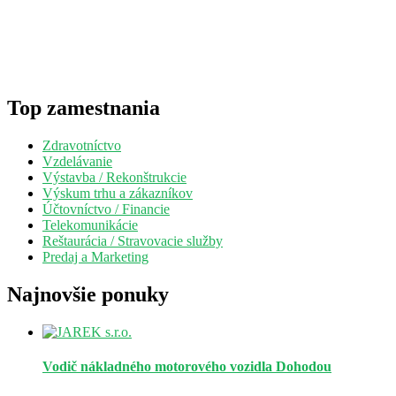
Top zamestnania
Zdravotníctvo
Vzdelávanie
Výstavba / Rekonštrukcie
Výskum trhu a zákazníkov
Účtovníctvo / Financie
Telekomunikácie
Reštaurácia / Stravovacie služby
Predaj a Marketing
Najnovšie ponuky
Vodič nákladného motorového vozidla
Dohodou