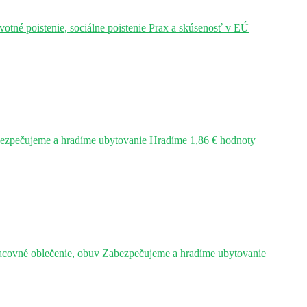
tné poistenie, sociálne poistenie Prax a skúsenosť v EÚ
bezpečujeme a hradíme ubytovanie Hradíme 1,86 € hodnoty
acovné oblečenie, obuv Zabezpečujeme a hradíme ubytovanie