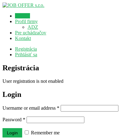
Domov
Profil firmy
ADZ
Pre uchádzačov
Kontakt
Registrácia
Prihlásiť sa
Registrácia
User registration is not enabled
Login
Username or email address
*
Password
*
Remember me