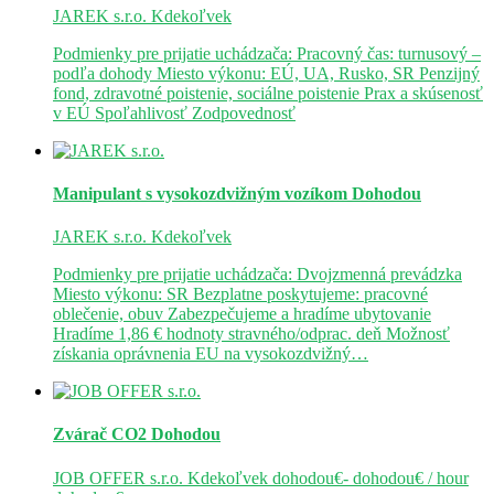
JAREK s.r.o.
Kdekoľvek
Podmienky pre prijatie uchádzača: Pracovný čas: turnusový –
podľa dohody Miesto výkonu: EÚ, UA, Rusko, SR Penzijný
fond, zdravotné poistenie, sociálne poistenie Prax a skúsenosť
v EÚ Spoľahlivosť Zodpovednosť
Manipulant s vysokozdvižným vozíkom
Dohodou
JAREK s.r.o.
Kdekoľvek
Podmienky pre prijatie uchádzača: Dvojzmenná prevádzka
Miesto výkonu: SR Bezplatne poskytujeme: pracovné
oblečenie, obuv Zabezpečujeme a hradíme ubytovanie
Hradíme 1,86 € hodnoty stravného/odprac. deň Možnosť
získania oprávnenia EU na vysokozdvižný…
Zvárač CO2
Dohodou
JOB OFFER s.r.o.
Kdekoľvek
dohodou€- dohodou€ / hour