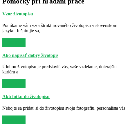
Pomôcky pri hľadaní práce
Vzor životopisu
Ponúkame vám vzor štrukturovaného životopisu v slovenskom
jazyku. Inšpirujte sa,
Viac info
Ako napísať dobrý životopis
Úlohou životopisu je predstaviť vás, vaše vzdelanie, doterajšiu
kariéru a
Viac info
Akú fotku do životopisu
Nebojte sa pridať si do životopisu svoju fotografiu, personalista vás
Viac info