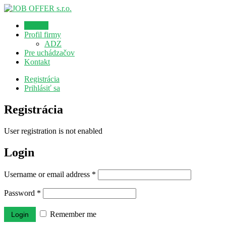
Domov
Profil firmy
ADZ
Pre uchádzačov
Kontakt
Registrácia
Prihlásiť sa
Registrácia
User registration is not enabled
Login
Username or email address
*
Password
*
Remember me