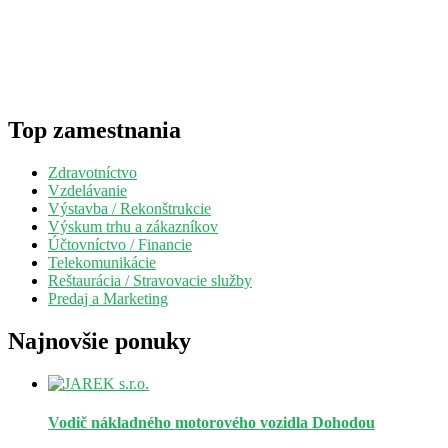
Top zamestnania
Zdravotníctvo
Vzdelávanie
Výstavba / Rekonštrukcie
Výskum trhu a zákazníkov
Účtovníctvo / Financie
Telekomunikácie
Reštaurácia / Stravovacie služby
Predaj a Marketing
Najnovšie ponuky
Vodič nákladného motorového vozidla
Dohodou