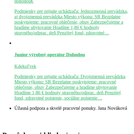
dohodou€
Podmienky pre prijatie uchádzača: Jednozmenná prevádzka,
aj dvojzmenná prevádzka Miesto výkonu: SR Bezplatne
poskytujeme: pracovné oblečenie, obuv Zabezpečujeme a
hradíme ubytovanie Hradíme 1,86 € hodnoty
stravného/odprac. deň Penzijný fond, zdravotné…
Junior výrobný operátor
Dohodou
Kdekoľvek
Podmienky pre prijatie uchádzača: Dvojzmenná prevádzka
Miesto výkonu: SR Bezplatne poskytujeme: pracovné
oblečenie, obuv Zabezpečujeme a hradíme ubytovanie
Hradíme 1,86 € hodnoty stravného/odprac. deň Penzijný
fond, zdravotné poistenie, sociálne poistenie…
Úžasná podpora a skvelé pracovné ponuky.
Jana Nováková