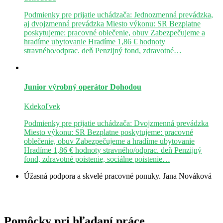
Podmienky pre prijatie uchádzača: Jednozmenná prevádzka,
aj dvojzmenná prevádzka Miesto výkonu: SR Bezplatne
poskytujeme: pracovné oblečenie, obuv Zabezpečujeme a
hradíme ubytovanie Hradíme 1,86 € hodnoty
stravného/odprac. deň Penzijný fond, zdravotné…
Junior výrobný operátor
Dohodou
Kdekoľvek
Podmienky pre prijatie uchádzača: Dvojzmenná prevádzka
Miesto výkonu: SR Bezplatne poskytujeme: pracovné
oblečenie, obuv Zabezpečujeme a hradíme ubytovanie
Hradíme 1,86 € hodnoty stravného/odprac. deň Penzijný
fond, zdravotné poistenie, sociálne poistenie…
Úžasná podpora a skvelé pracovné ponuky.
Jana Nováková
Pomôcky pri hľadaní práce