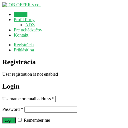
Domov
Profil firmy
ADZ
Pre uchádzačov
Kontakt
Registrácia
Prihlásiť sa
Registrácia
User registration is not enabled
Login
Username or email address
*
Password
*
Remember me