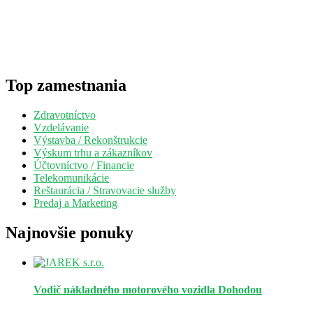
Top zamestnania
Zdravotníctvo
Vzdelávanie
Výstavba / Rekonštrukcie
Výskum trhu a zákazníkov
Účtovníctvo / Financie
Telekomunikácie
Reštaurácia / Stravovacie služby
Predaj a Marketing
Najnovšie ponuky
Vodič nákladného motorového vozidla
Dohodou