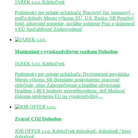
JAREK s.r.o.
Kdekoľvek
Podmienky pre prijatie uchádzača: Pracovný čas: turnusový –
podľa dohody Miesto výkonu: EÚ, UA, Rusko, SR Penzijný
fond, zdravotné poistenie, sociálne poistenie Prax a skúsenosť
v EÚ Spoľahlivosť Zodpovednosť
Manipulant s vysokozdvižným vozíkom
Dohodou
JAREK s.r.o.
Kdekoľvek
Podmienky pre prijatie uchádzača: Dvojzmenná prevádzka
Miesto výkonu: SR Bezplatne poskytujeme: pracovné
oblečenie, obuv Zabezpečujeme a hradíme ubytovanie
Hradíme 1,86 € hodnoty stravného/odprac. deň Možnosť
získania oprávnenia EU na vysokozdvižný…
Zvárač CO2
Dohodou
JOB OFFER s.r.o.
Kdekoľvek
dohodou€- dohodou€ / hour
dohodou€