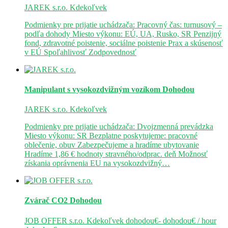
JAREK s.r.o.
Kdekoľvek
Podmienky pre prijatie uchádzača: Pracovný čas: turnusový –
podľa dohody Miesto výkonu: EÚ, UA, Rusko, SR Penzijný
fond, zdravotné poistenie, sociálne poistenie Prax a skúsenosť
v EÚ Spoľahlivosť Zodpovednosť
Manipulant s vysokozdvižným vozíkom
Dohodou
JAREK s.r.o.
Kdekoľvek
Podmienky pre prijatie uchádzača: Dvojzmenná prevádzka
Miesto výkonu: SR Bezplatne poskytujeme: pracovné
oblečenie, obuv Zabezpečujeme a hradíme ubytovanie
Hradíme 1,86 € hodnoty stravného/odprac. deň Možnosť
získania oprávnenia EU na vysokozdvižný…
Zvárač CO2
Dohodou
JOB OFFER s.r.o.
Kdekoľvek
dohodou€- dohodou€ / hour