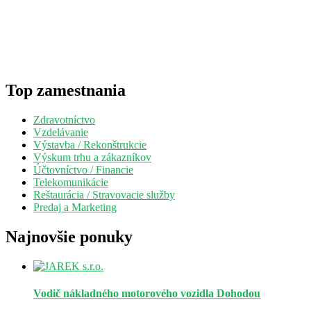
Top zamestnania
Zdravotníctvo
Vzdelávanie
Výstavba / Rekonštrukcie
Výskum trhu a zákazníkov
Účtovníctvo / Financie
Telekomunikácie
Reštaurácia / Stravovacie služby
Predaj a Marketing
Najnovšie ponuky
Vodič nákladného motorového vozidla
Dohodou