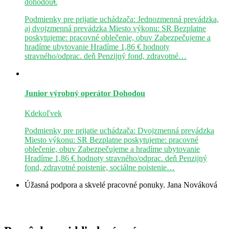
dohodou€
Podmienky pre prijatie uchádzača: Jednozmenná prevádzka,
aj dvojzmenná prevádzka Miesto výkonu: SR Bezplatne
poskytujeme: pracovné oblečenie, obuv Zabezpečujeme a
hradíme ubytovanie Hradíme 1,86 € hodnoty
stravného/odprac. deň Penzijný fond, zdravotné…
Junior výrobný operátor
Dohodou
Kdekoľvek
Podmienky pre prijatie uchádzača: Dvojzmenná prevádzka
Miesto výkonu: SR Bezplatne poskytujeme: pracovné
oblečenie, obuv Zabezpečujeme a hradíme ubytovanie
Hradíme 1,86 € hodnoty stravného/odprac. deň Penzijný
fond, zdravotné poistenie, sociálne poistenie…
Úžasná podpora a skvelé pracovné ponuky.
Jana Nováková