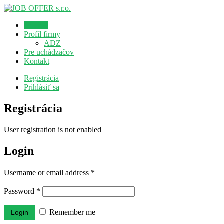
Domov
Profil firmy
ADZ
Pre uchádzačov
Kontakt
Registrácia
Prihlásiť sa
Registrácia
User registration is not enabled
Login
Username or email address
*
Password
*
Remember me