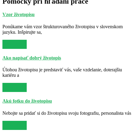
Pomôcky pri hľadaní práce
Vzor životopisu
Ponúkame vám vzor štrukturovaného životopisu v slovenskom
jazyku. Inšpirujte sa,
Viac info
Ako napísať dobrý životopis
Úlohou životopisu je predstaviť vás, vaše vzdelanie, doterajšiu
kariéru a
Viac info
Akú fotku do životopisu
Nebojte sa pridať si do životopisu svoju fotografiu, personalista vás
Viac info