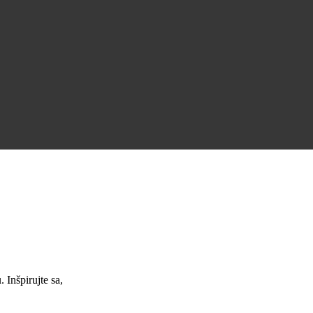
Úžasná podpora a skvelé pracovné ponuky.
Jana Nováková
Inšpirujte sa,