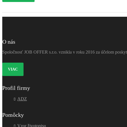
O nás
Spoločnosť JOB OFFER s.r.o. vznikla v roku 2016 za účelom poskytov
VIAC
Profil firmy
ADZ
Pomôcky
Vzor životopisu