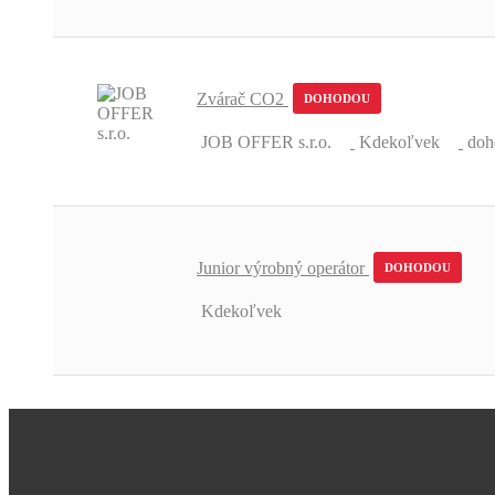
Zvárač CO2
DOHODOU
JOB OFFER s.r.o.
Kdekoľvek
doh
Junior výrobný operátor
DOHODOU
Kdekoľvek