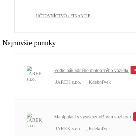
ÚČTOVNÍCTVO / FINANCIE
Najnovšie ponuky
Vodič nákladného motorového vozidla
JAREK s.r.o.
Kdekoľvek
Manipulant s vysokozdvižným vozíkom
JAREK s.r.o.
Kdekoľvek