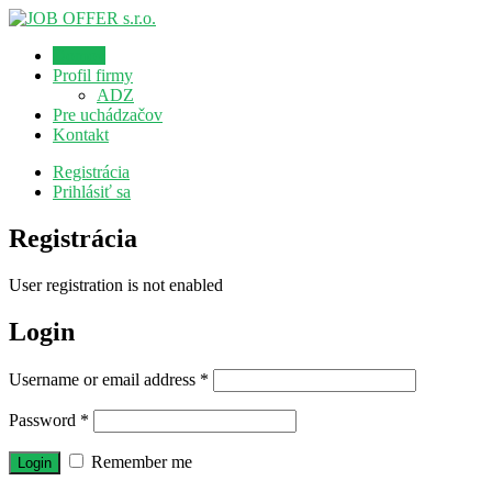
Domov
Profil firmy
ADZ
Pre uchádzačov
Kontakt
Registrácia
Prihlásiť sa
Registrácia
User registration is not enabled
Login
Username or email address
*
Password
*
Remember me