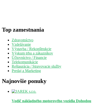
Top zamestnania
Zdravotníctvo
Vzdelávanie
Výstavba / Rekonštrukcie
Výskum trhu a zákazníkov
Účtovníctvo / Financie
Telekomunikácie
Reštaurácia / Stravovacie služby
Predaj a Marketing
Najnovšie ponuky
Vodič nákladného motorového vozidla
Dohodou