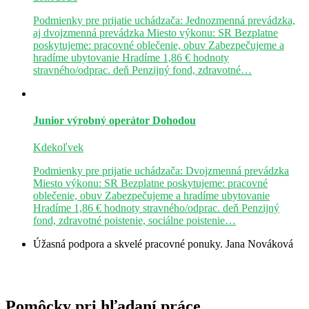
Podmienky pre prijatie uchádzača: Jednozmenná prevádzka,
aj dvojzmenná prevádzka Miesto výkonu: SR Bezplatne
poskytujeme: pracovné oblečenie, obuv Zabezpečujeme a
hradíme ubytovanie Hradíme 1,86 € hodnoty
stravného/odprac. deň Penzijný fond, zdravotné…
Junior výrobný operátor
Dohodou
Kdekoľvek
Podmienky pre prijatie uchádzača: Dvojzmenná prevádzka
Miesto výkonu: SR Bezplatne poskytujeme: pracovné
oblečenie, obuv Zabezpečujeme a hradíme ubytovanie
Hradíme 1,86 € hodnoty stravného/odprac. deň Penzijný
fond, zdravotné poistenie, sociálne poistenie…
Úžasná podpora a skvelé pracovné ponuky.
Jana Nováková
Pomôcky pri hľadaní práce