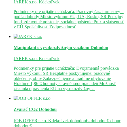
JAREK s.r.o.
Kdekoľvek
Podmienky pre prijatie uchádzača: Pracovný čas: turnusový –
podľa dohody Miesto výkonu: EÚ, UA, Rusko, SR Penzijný
fond, zdravotné poistenie, sociálne poistenie Prax a skúsenosť
v EÚ Spoľahlivosť Zodpovednosť
Manipulant s vysokozdvižným vozíkom
Dohodou
JAREK s.r.o.
Kdekoľvek
Podmienky pre prijatie uchádzača: Dvojzmenná prevádzka
Miesto výkonu: SR Bezplatne poskytujeme: pracovné
oblečenie, obuv Zabezpečujeme a hradíme ubytovanie
Hradíme 1,86 € hodnoty stravného/odprac. deň Možnosť
získania oprávnenia EU na vysokozdvižný…
Zvárač CO2
Dohodou
JOB OFFER s.r.o.
Kdekoľvek
dohodou€- dohodou€ / hour
dohodou€