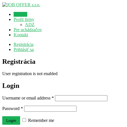
Domov
Profil firmy
ADZ
Pre uchádzačov
Kontakt
Registrácia
Prihlásiť sa
Registrácia
User registration is not enabled
Login
Username or email address
*
Password
*
Remember me