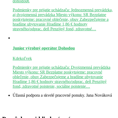
dohodou€
Podmienky pre prijatie uchádzača: Jednozmenná prevádzka,
aj dvojzmenná prevádzka Miesto výkonu: SR Bezplatne
poskytujeme: pracovné oblečenie, obuv Zabezpečujeme a
hradíme ubytovanie Hradíme 1,86 € hodnoty
stravného/odprac. deň Penzijný fond, zdravotné…
Junior výrobný operátor
Dohodou
Kdekoľvek
Podmienky pre prijatie uchádzača: Dvojzmenná prevádzka
Miesto výkonu: SR Bezplatne poskytujeme: pracovné
oblečenie, obuv Zabezpečujeme a hradíme ubytovanie
Hradíme 1,86 € hodnoty stravného/odprac. deň Penzijný
fond, zdravotné poistenie, sociálne poistenie…
Úžasná podpora a skvelé pracovné ponuky.
Jana Nováková