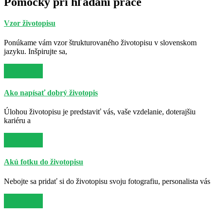
Pomôcky pri hľadaní práce
Vzor životopisu
Ponúkame vám vzor štrukturovaného životopisu v slovenskom
jazyku. Inšpirujte sa,
Viac info
Ako napísať dobrý životopis
Úlohou životopisu je predstaviť vás, vaše vzdelanie, doterajšiu
kariéru a
Viac info
Akú fotku do životopisu
Nebojte sa pridať si do životopisu svoju fotografiu, personalista vás
Viac info