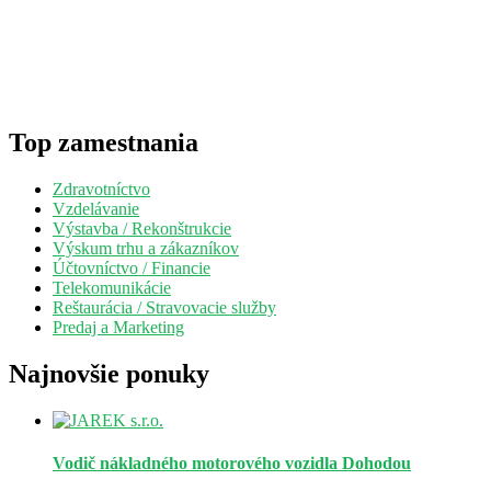
Top zamestnania
Zdravotníctvo
Vzdelávanie
Výstavba / Rekonštrukcie
Výskum trhu a zákazníkov
Účtovníctvo / Financie
Telekomunikácie
Reštaurácia / Stravovacie služby
Predaj a Marketing
Najnovšie ponuky
Vodič nákladného motorového vozidla
Dohodou