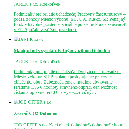
JAREK s.r.o.
Kdekoľvek
Podmienky pre prijatie uchádzača: Pracovný čas: turnusový –
podľa dohody Miesto výkonu: EÚ, UA, Rusko, SR Penzijný
fond, zdravotné poistenie, sociálne poistenie Prax a skúsenosť
v EÚ Spoľahlivosť Zodpovednosť
Manipulant s vysokozdvižným vozíkom
Dohodou
JAREK s.r.o.
Kdekoľvek
Podmienky pre prijatie uchádzača: Dvojzmenná prevádzka
Miesto výkonu: SR Bezplatne poskytujeme: pracovné
oblečenie, obuv Zabezpečujeme a hradíme ubytovanie
Hradíme 1,86 € hodnoty stravného/odprac. deň Možnosť
získania oprávnenia EU na vysokozdvižný…
Zvárač CO2
Dohodou
JOB OFFER s.r.o.
Kdekoľvek
dohodou€- dohodou€ / hour