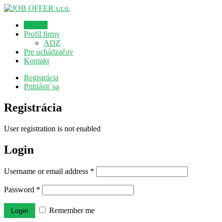
Domov
Profil firmy
ADZ
Pre uchádzačov
Kontakt
Registrácia
Prihlásiť sa
Registrácia
User registration is not enabled
Login
Username or email address
*
Password
*
Remember me