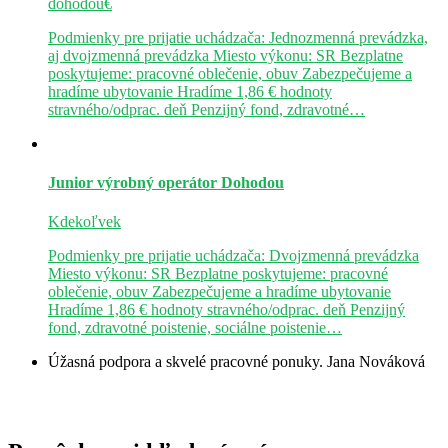
dohodou€
Podmienky pre prijatie uchádzača: Jednozmenná prevádzka,
aj dvojzmenná prevádzka Miesto výkonu: SR Bezplatne
poskytujeme: pracovné oblečenie, obuv Zabezpečujeme a
hradíme ubytovanie Hradíme 1,86 € hodnoty
stravného/odprac. deň Penzijný fond, zdravotné…
Junior výrobný operátor
Dohodou
Kdekoľvek
Podmienky pre prijatie uchádzača: Dvojzmenná prevádzka
Miesto výkonu: SR Bezplatne poskytujeme: pracovné
oblečenie, obuv Zabezpečujeme a hradíme ubytovanie
Hradíme 1,86 € hodnoty stravného/odprac. deň Penzijný
fond, zdravotné poistenie, sociálne poistenie…
Úžasná podpora a skvelé pracovné ponuky.
Jana Nováková