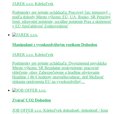
JAREK s.r.o.
Kdekoľvek
Podmienky pre prijatie uchádzača: Pracovný čas: turnusový –
podľa dohody Miesto výkonu: EÚ, UA, Rusko, SR Penzijný
fond, zdravotné poistenie, sociálne poistenie Prax a skúsenosť
v EÚ Spoľahlivosť Zodpovednosť
Manipulant s vysokozdvižným vozíkom
Dohodou
JAREK s.r.o.
Kdekoľvek
Podmienky pre prijatie uchádzača: Dvojzmenná prevádzka
Miesto výkonu: SR Bezplatne poskytujeme: pracovné
oblečenie, obuv Zabezpečujeme a hradíme ubytovanie
Hradíme 1,86 € hodnoty stravného/odprac. deň Možnosť
získania oprávnenia EU na vysokozdvižný…
Zvárač CO2
Dohodou
JOB OFFER s.r.o.
Kdekoľvek
dohodou€- dohodou€ / hour