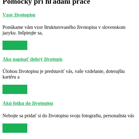
Pomôcky pri hľadaní práce
Vzor životopisu
Ponúkame vám vzor štrukturovaného životopisu v slovenskom
jazyku. Inšpirujte sa,
Viac info
Ako napísať dobrý životopis
Úlohou životopisu je predstaviť vás, vaše vzdelanie, doterajšiu
kariéru a
Viac info
Akú fotku do životopisu
Nebojte sa pridať si do životopisu svoju fotografiu, personalista vás
Viac info