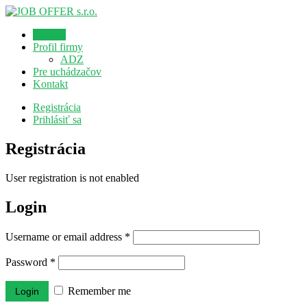
Domov
Profil firmy
ADZ
Pre uchádzačov
Kontakt
Registrácia
Prihlásiť sa
Registrácia
User registration is not enabled
Login
Username or email address
*
Password
*
Remember me