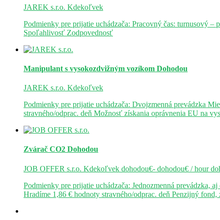
JAREK s.r.o.
Kdekoľvek
Podmienky pre prijatie uchádzača: Pracovný čas: turnusový – 
Spoľahlivosť Zodpovednosť
Manipulant s vysokozdvižným vozíkom
Dohodou
JAREK s.r.o.
Kdekoľvek
Podmienky pre prijatie uchádzača: Dvojzmenná prevádzka Mie
stravného/odprac. deň Možnosť získania oprávnenia EU na v
Zvárač CO2
Dohodou
JOB OFFER s.r.o.
Kdekoľvek
dohodou€- dohodou€ / hour
do
Podmienky pre prijatie uchádzača: Jednozmenná prevádzka, a
Hradíme 1,86 € hodnoty stravného/odprac. deň Penzijný fond