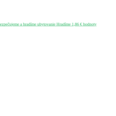
bezpečujeme a hradíme ubytovanie Hradíme 1,86 € hodnoty