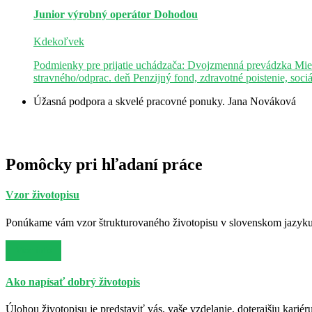
Junior výrobný operátor
Dohodou
Kdekoľvek
Podmienky pre prijatie uchádzača: Dvojzmenná prevádzka Mie
stravného/odprac. deň Penzijný fond, zdravotné poistenie, soci
Úžasná podpora a skvelé pracovné ponuky.
Jana Nováková
Pomôcky pri hľadaní práce
Vzor životopisu
Ponúkame vám vzor štrukturovaného životopisu v slovenskom jazyku. 
Viac info
Ako napísať dobrý životopis
Úlohou životopisu je predstaviť vás, vaše vzdelanie, doterajšiu kariér