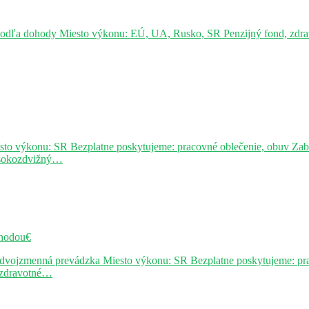
podľa dohody Miesto výkonu: EÚ, UA, Rusko, SR Penzijný fond, zdravo
sto výkonu: SR Bezplatne poskytujeme: pracovné oblečenie, obuv Za
ysokozdvižný…
hodou€
j dvojzmenná prevádzka Miesto výkonu: SR Bezplatne poskytujeme: pr
, zdravotné…