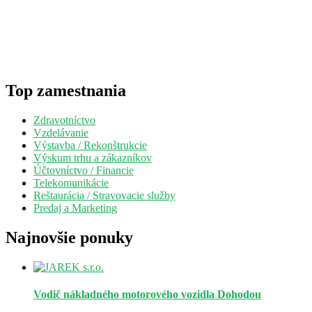
Top zamestnania
Zdravotníctvo
Vzdelávanie
Výstavba / Rekonštrukcie
Výskum trhu a zákazníkov
Účtovníctvo / Financie
Telekomunikácie
Reštaurácia / Stravovacie služby
Predaj a Marketing
Najnovšie ponuky
Vodič nákladného motorového vozidla
Dohodou