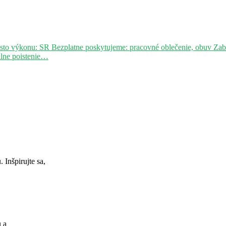
sto výkonu: SR Bezplatne poskytujeme: pracovné oblečenie, obuv Za
álne poistenie…
Inšpirujte sa,
u a