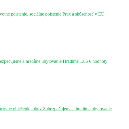
tné poistenie, sociálne poistenie Prax a skúsenosť v EÚ
bezpečujeme a hradíme ubytovanie Hradíme 1,86 € hodnoty
acovné oblečenie, obuv Zabezpečujeme a hradíme ubytovanie