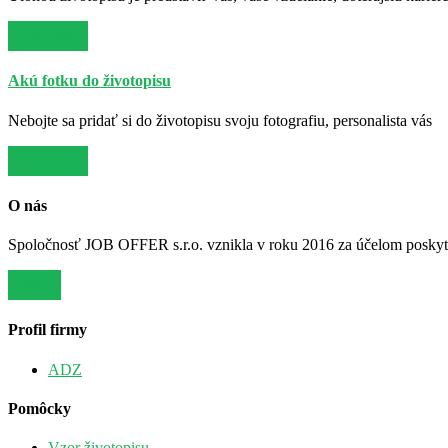
Viac info
Akú fotku do životopisu
Nebojte sa pridať si do životopisu svoju fotografiu, personalista vás
Viac info
O nás
Spoločnosť JOB OFFER s.r.o. vznikla v roku 2016 za účelom poskytov
Viac
Profil firmy
ADZ
Pomôcky
Vzor životopisu