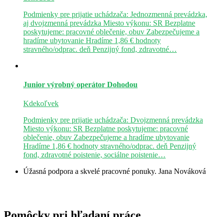
Podmienky pre prijatie uchádzača: Jednozmenná prevádzka,
aj dvojzmenná prevádzka Miesto výkonu: SR Bezplatne
poskytujeme: pracovné oblečenie, obuv Zabezpečujeme a
hradíme ubytovanie Hradíme 1,86 € hodnoty
stravného/odprac. deň Penzijný fond, zdravotné…
Junior výrobný operátor
Dohodou
Kdekoľvek
Podmienky pre prijatie uchádzača: Dvojzmenná prevádzka
Miesto výkonu: SR Bezplatne poskytujeme: pracovné
oblečenie, obuv Zabezpečujeme a hradíme ubytovanie
Hradíme 1,86 € hodnoty stravného/odprac. deň Penzijný
fond, zdravotné poistenie, sociálne poistenie…
Úžasná podpora a skvelé pracovné ponuky.
Jana Nováková
Pomôcky pri hľadaní práce