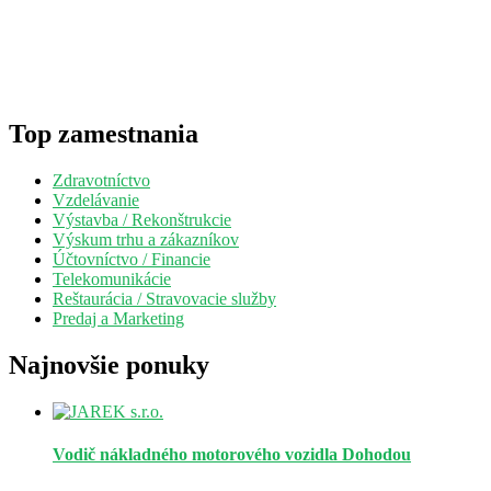
Top zamestnania
Zdravotníctvo
Vzdelávanie
Výstavba / Rekonštrukcie
Výskum trhu a zákazníkov
Účtovníctvo / Financie
Telekomunikácie
Reštaurácia / Stravovacie služby
Predaj a Marketing
Najnovšie ponuky
Vodič nákladného motorového vozidla
Dohodou