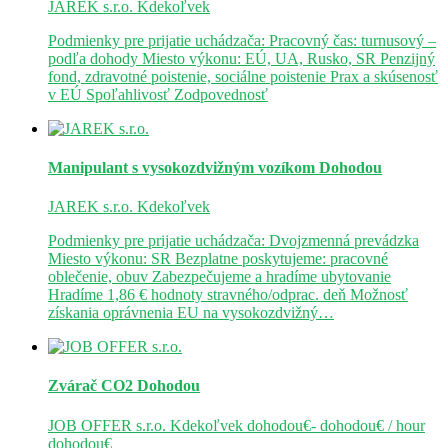
JAREK s.r.o.
Kdekoľvek
Podmienky pre prijatie uchádzača: Pracovný čas: turnusový –
podľa dohody Miesto výkonu: EÚ, UA, Rusko, SR Penzijný
fond, zdravotné poistenie, sociálne poistenie Prax a skúsenosť
v EÚ Spoľahlivosť Zodpovednosť
Manipulant s vysokozdvižným vozíkom
Dohodou
JAREK s.r.o.
Kdekoľvek
Podmienky pre prijatie uchádzača: Dvojzmenná prevádzka
Miesto výkonu: SR Bezplatne poskytujeme: pracovné
oblečenie, obuv Zabezpečujeme a hradíme ubytovanie
Hradíme 1,86 € hodnoty stravného/odprac. deň Možnosť
získania oprávnenia EU na vysokozdvižný…
Zvárač CO2
Dohodou
JOB OFFER s.r.o.
Kdekoľvek
dohodou€- dohodou€ / hour
dohodou€