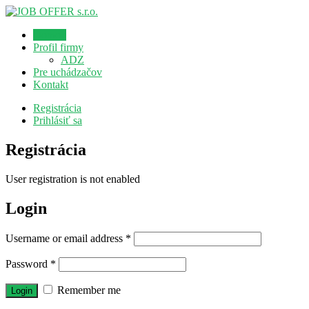
Domov
Profil firmy
ADZ
Pre uchádzačov
Kontakt
Registrácia
Prihlásiť sa
Registrácia
User registration is not enabled
Login
Username or email address
*
Password
*
Remember me