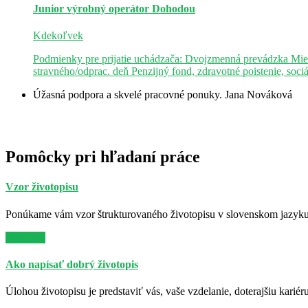
Junior výrobný operátor
Dohodou
Kdekoľvek
Podmienky pre prijatie uchádzača: Dvojzmenná prevádzka Mie
stravného/odprac. deň Penzijný fond, zdravotné poistenie, soci
Úžasná podpora a skvelé pracovné ponuky.
Jana Nováková
Pomôcky pri hľadaní práce
Vzor životopisu
Ponúkame vám vzor štrukturovaného životopisu v slovenskom jazyku. 
Viac info
Ako napísať dobrý životopis
Úlohou životopisu je predstaviť vás, vaše vzdelanie, doterajšiu kariér