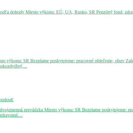
podľa dohody Miesto výkonu: EÚ, UA, Rusko, SR Penzijný fond, zdravo
sto výkonu: SR Bezplatne poskytujeme: pracovné oblečenie, obuv Za
ysokozdvižný…
hodou€
j dvojzmenná prevádzka Miesto výkonu: SR Bezplatne poskytujeme: pr
, zdravotné…