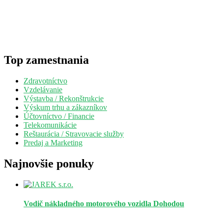
Top zamestnania
Zdravotníctvo
Vzdelávanie
Výstavba / Rekonštrukcie
Výskum trhu a zákazníkov
Účtovníctvo / Financie
Telekomunikácie
Reštaurácia / Stravovacie služby
Predaj a Marketing
Najnovšie ponuky
Vodič nákladného motorového vozidla
Dohodou