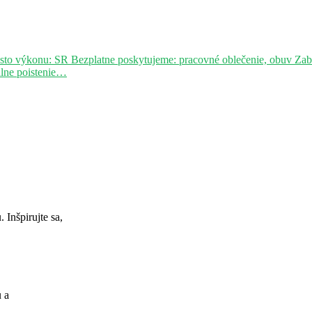
sto výkonu: SR Bezplatne poskytujeme: pracovné oblečenie, obuv Za
álne poistenie…
Inšpirujte sa,
u a