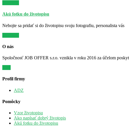
Viac info
Akú fotku do životopisu
Nebojte sa pridať si do životopisu svoju fotografiu, personalista vás
Viac info
O nás
Spoločnosť JOB OFFER s.r.o. vznikla v roku 2016 za účelom poskytov
Viac
Profil firmy
ADZ
Pomôcky
Vzor životopisu
Ako napísať dobrý životopis
Akú fotku do životopisu