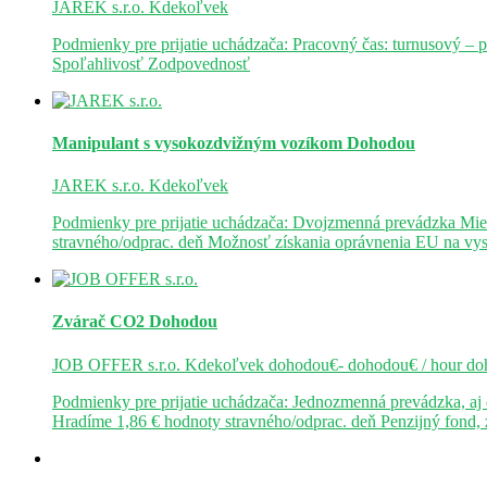
JAREK s.r.o.
Kdekoľvek
Podmienky pre prijatie uchádzača: Pracovný čas: turnusový – 
Spoľahlivosť Zodpovednosť
Manipulant s vysokozdvižným vozíkom
Dohodou
JAREK s.r.o.
Kdekoľvek
Podmienky pre prijatie uchádzača: Dvojzmenná prevádzka Mie
stravného/odprac. deň Možnosť získania oprávnenia EU na v
Zvárač CO2
Dohodou
JOB OFFER s.r.o.
Kdekoľvek
dohodou€- dohodou€ / hour
do
Podmienky pre prijatie uchádzača: Jednozmenná prevádzka, a
Hradíme 1,86 € hodnoty stravného/odprac. deň Penzijný fond