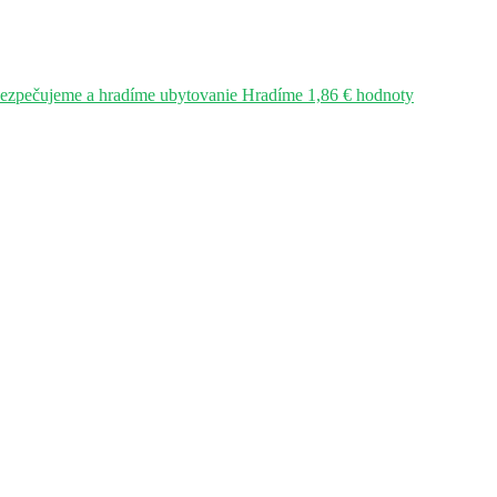
bezpečujeme a hradíme ubytovanie Hradíme 1,86 € hodnoty