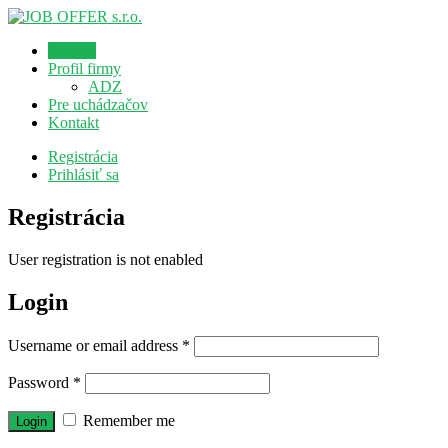
Domov
Profil firmy
ADZ
Pre uchádzačov
Kontakt
Registrácia
Prihlásiť sa
Registrácia
User registration is not enabled
Login
Username or email address
*
Password
*
Remember me