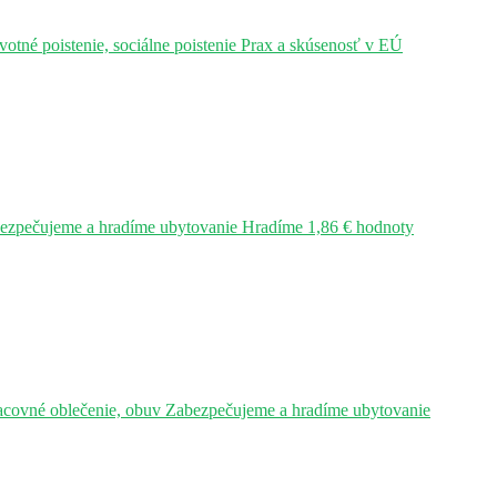
tné poistenie, sociálne poistenie Prax a skúsenosť v EÚ
bezpečujeme a hradíme ubytovanie Hradíme 1,86 € hodnoty
acovné oblečenie, obuv Zabezpečujeme a hradíme ubytovanie