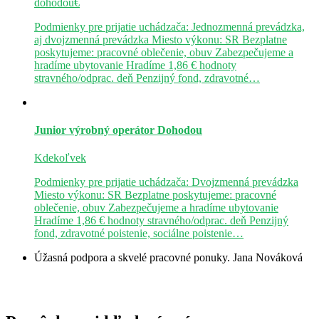
dohodou€
Podmienky pre prijatie uchádzača: Jednozmenná prevádzka,
aj dvojzmenná prevádzka Miesto výkonu: SR Bezplatne
poskytujeme: pracovné oblečenie, obuv Zabezpečujeme a
hradíme ubytovanie Hradíme 1,86 € hodnoty
stravného/odprac. deň Penzijný fond, zdravotné…
Junior výrobný operátor
Dohodou
Kdekoľvek
Podmienky pre prijatie uchádzača: Dvojzmenná prevádzka
Miesto výkonu: SR Bezplatne poskytujeme: pracovné
oblečenie, obuv Zabezpečujeme a hradíme ubytovanie
Hradíme 1,86 € hodnoty stravného/odprac. deň Penzijný
fond, zdravotné poistenie, sociálne poistenie…
Úžasná podpora a skvelé pracovné ponuky.
Jana Nováková