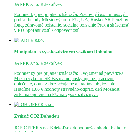
JAREK s.r.o.
Kdekoľvek
Podmienky pre prijatie uchádzača: Pracovný čas: turnusový –
podľa dohody Miesto výkonu: EÚ, UA, Rusko, SR Penzijný
fond, zdravotné poistenie, sociálne poistenie Prax a skúsenosť
v EÚ Spoľahlivosť Zodpovednosť
Manipulant s vysokozdvižným vozíkom
Dohodou
JAREK s.r.o.
Kdekoľvek
Podmienky pre prijatie uchádzača: Dvojzmenná prevádzka
Miesto výkonu: SR Bezplatne poskytujeme: pracovné
oblečenie, obuv Zabezpečujeme a hradíme ubytovanie
Hradíme 1,86 € hodnoty stravného/odprac. deň Možnosť
získania oprávnenia EU na vysokozdvižný…
Zvárač CO2
Dohodou
JOB OFFER s.r.o.
Kdekoľvek
dohodou€- dohodou€ / hour