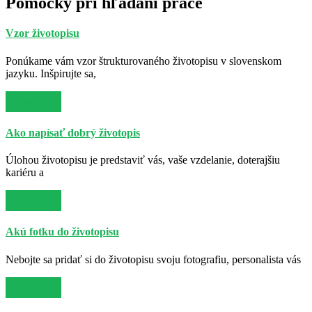
Pomôcky pri hľadaní práce
Vzor životopisu
Ponúkame vám vzor štrukturovaného životopisu v slovenskom
jazyku. Inšpirujte sa,
Viac info
Ako napísať dobrý životopis
Úlohou životopisu je predstaviť vás, vaše vzdelanie, doterajšiu
kariéru a
Viac info
Akú fotku do životopisu
Nebojte sa pridať si do životopisu svoju fotografiu, personalista vás
Viac info