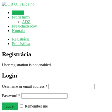
Domov
Profil firmy
ADZ
Pre uchádzačov
Kontakt
Registrácia
Prihlásiť sa
Registrácia
User registration is not enabled
Login
Username or email address
*
Password
*
Remember me