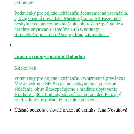
dohodou€
Podmienky pre prijatie uchádzača: Jednozmenná prevádzka,
aj dvojzmenná prevádzka Miesto výkonu: SR Bezplatne
poskytujeme: pracovné oblečenie, obuv Zabezpečujeme a
hradíme ubytovanie Hradíme 1,86 € hodnoty
stravného/odprac. deň Penzijný fond, zdravotné…
Junior výrobný operátor
Dohodou
Kdekoľvek
Podmienky pre prijatie uchádzača: Dvojzmenná prevádzka
Miesto výkonu: SR Bezplatne poskytujeme: pracovné
oblečenie, obuv Zabezpečujeme a hradíme ubytovanie
Hradíme 1,86 € hodnoty stravného/odprac. deň Penzijný
fond, zdravotné poistenie, sociálne poistenie…
Úžasná podpora a skvelé pracovné ponuky.
Jana Nováková