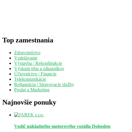
Top zamestnania
Zdravotníctvo
Vzdelávanie
Výstavba / Rekonštrukcie
Výskum trhu a zákazníkov
Účtovníctvo / Financie
Telekomunikácie
Reštaurácia / Stravovacie služby
Predaj a Marketing
Najnovšie ponuky
Vodič nákladného motorového vozidla
Dohodou