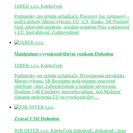
JAREK s.r.o.
Kdekoľvek
Podmienky pre prijatie uchádzača: Pracovný čas: turnusový –
podľa dohody Miesto výkonu: EÚ, UA, Rusko, SR Penzijný
fond, zdravotné poistenie, sociálne poistenie Prax a skúsenosť
v EÚ Spoľahlivosť Zodpovednosť
Manipulant s vysokozdvižným vozíkom
Dohodou
JAREK s.r.o.
Kdekoľvek
Podmienky pre prijatie uchádzača: Dvojzmenná prevádzka
Miesto výkonu: SR Bezplatne poskytujeme: pracovné
oblečenie, obuv Zabezpečujeme a hradíme ubytovanie
Hradíme 1,86 € hodnoty stravného/odprac. deň Možnosť
získania oprávnenia EU na vysokozdvižný…
Zvárač CO2
Dohodou
JOB OFFER s.r.o.
Kdekoľvek
dohodou€- dohodou€ / hour