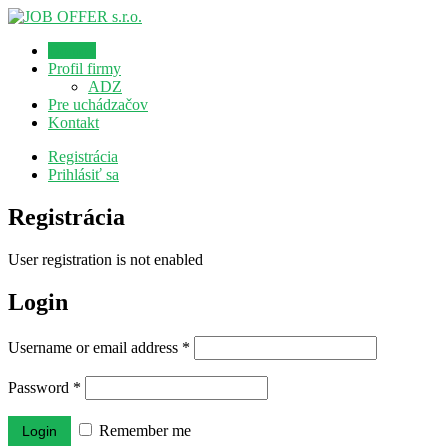
Domov
Profil firmy
ADZ
Pre uchádzačov
Kontakt
Registrácia
Prihlásiť sa
Registrácia
User registration is not enabled
Login
Username or email address
*
Password
*
Remember me