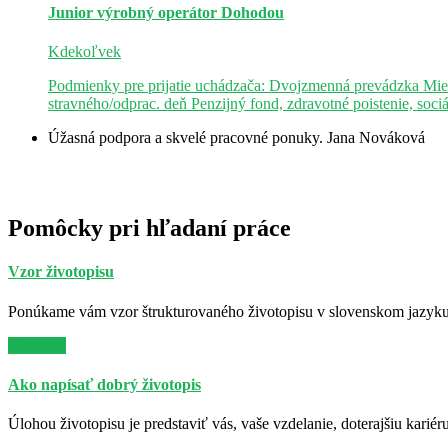
Junior výrobný operátor
Dohodou
Kdekoľvek
Podmienky pre prijatie uchádzača: Dvojzmenná prevádzka Mie
stravného/odprac. deň Penzijný fond, zdravotné poistenie, soci
Úžasná podpora a skvelé pracovné ponuky.
Jana Nováková
Pomôcky pri hľadaní práce
Vzor životopisu
Ponúkame vám vzor štrukturovaného životopisu v slovenskom jazyku. 
Viac info
Ako napísať dobrý životopis
Úlohou životopisu je predstaviť vás, vaše vzdelanie, doterajšiu kariér