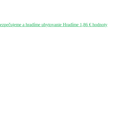
bezpečujeme a hradíme ubytovanie Hradíme 1,86 € hodnoty