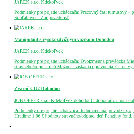
JAREK s.r.o.
Kdekoľvek
Podmienky pre prijatie uchádzača: Pracovný čas: turnusový – 
Spoľahlivosť Zodpovednosť
Manipulant s vysokozdvižným vozíkom
Dohodou
JAREK s.r.o.
Kdekoľvek
Podmienky pre prijatie uchádzača: Dvojzmenná prevádzka Mie
stravného/odprac. deň Možnosť získania oprávnenia EU na v
Zvárač CO2
Dohodou
JOB OFFER s.r.o.
Kdekoľvek
dohodou€- dohodou€ / hour
do
Podmienky pre prijatie uchádzača: Jednozmenná prevádzka, a
Hradíme 1,86 € hodnoty stravného/odprac. deň Penzijný fond