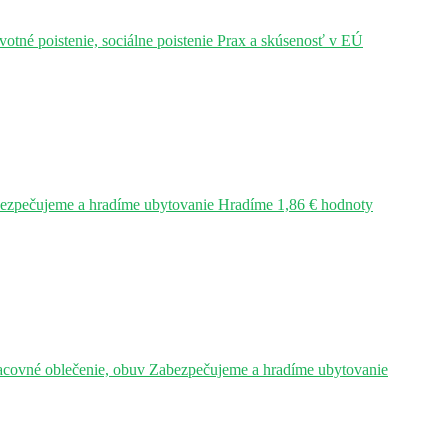
tné poistenie, sociálne poistenie Prax a skúsenosť v EÚ
bezpečujeme a hradíme ubytovanie Hradíme 1,86 € hodnoty
acovné oblečenie, obuv Zabezpečujeme a hradíme ubytovanie