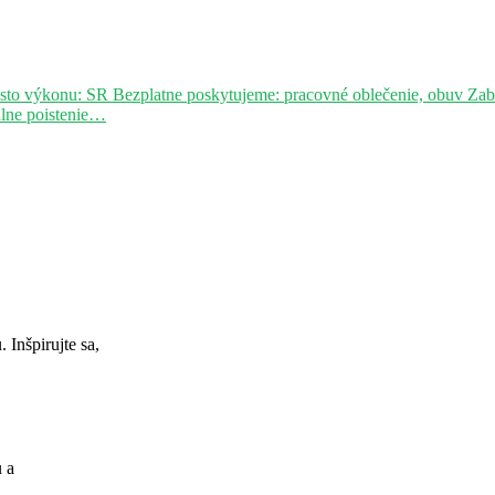
sto výkonu: SR Bezplatne poskytujeme: pracovné oblečenie, obuv Za
álne poistenie…
Inšpirujte sa,
u a