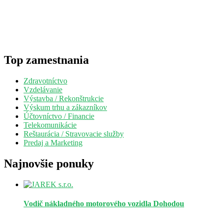
Top zamestnania
Zdravotníctvo
Vzdelávanie
Výstavba / Rekonštrukcie
Výskum trhu a zákazníkov
Účtovníctvo / Financie
Telekomunikácie
Reštaurácia / Stravovacie služby
Predaj a Marketing
Najnovšie ponuky
Vodič nákladného motorového vozidla
Dohodou