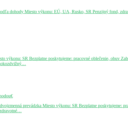
podľa dohody Miesto výkonu: EÚ, UA, Rusko, SR Penzijný fond, zdravo
sto výkonu: SR Bezplatne poskytujeme: pracovné oblečenie, obuv Za
ysokozdvižný…
hodou€
j dvojzmenná prevádzka Miesto výkonu: SR Bezplatne poskytujeme: pr
, zdravotné…