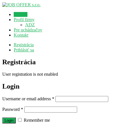
Domov
Profil firmy
ADZ
Pre uchádzačov
Kontakt
Registrácia
Prihlásiť sa
Registrácia
User registration is not enabled
Login
Username or email address
*
Password
*
Remember me