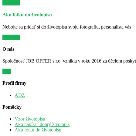
Viac info
Akú fotku do životopisu
Nebojte sa pridať si do životopisu svoju fotografiu, personalista vás
Viac info
O nás
Spoločnosť JOB OFFER s.r.o. vznikla v roku 2016 za účelom poskytov
Viac
Profil firmy
ADZ
Pomôcky
Vzor životopisu
Ako napísať dobrý životopis
Akú fotku do životopisu