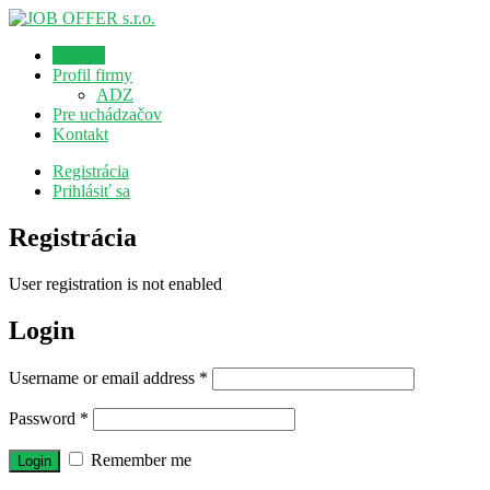
Domov
Profil firmy
ADZ
Pre uchádzačov
Kontakt
Registrácia
Prihlásiť sa
Registrácia
User registration is not enabled
Login
Username or email address
*
Password
*
Remember me