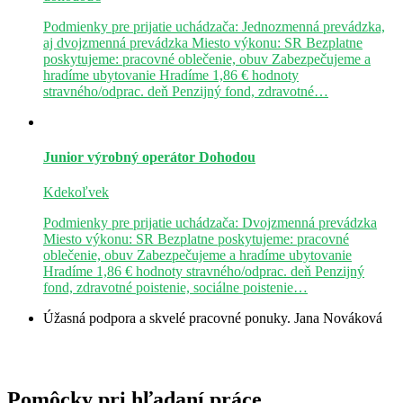
Podmienky pre prijatie uchádzača: Jednozmenná prevádzka,
aj dvojzmenná prevádzka Miesto výkonu: SR Bezplatne
poskytujeme: pracovné oblečenie, obuv Zabezpečujeme a
hradíme ubytovanie Hradíme 1,86 € hodnoty
stravného/odprac. deň Penzijný fond, zdravotné…
Junior výrobný operátor
Dohodou
Kdekoľvek
Podmienky pre prijatie uchádzača: Dvojzmenná prevádzka
Miesto výkonu: SR Bezplatne poskytujeme: pracovné
oblečenie, obuv Zabezpečujeme a hradíme ubytovanie
Hradíme 1,86 € hodnoty stravného/odprac. deň Penzijný
fond, zdravotné poistenie, sociálne poistenie…
Úžasná podpora a skvelé pracovné ponuky.
Jana Nováková
Pomôcky pri hľadaní práce