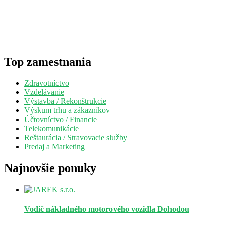
Top zamestnania
Zdravotníctvo
Vzdelávanie
Výstavba / Rekonštrukcie
Výskum trhu a zákazníkov
Účtovníctvo / Financie
Telekomunikácie
Reštaurácia / Stravovacie služby
Predaj a Marketing
Najnovšie ponuky
Vodič nákladného motorového vozidla
Dohodou